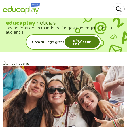
B
Buscar
educaplay
noticias
Las noticias de un mundo de juegos que enganchan a tu
audiencia
Crea tu juego gratis
Crear
Últimas noticias