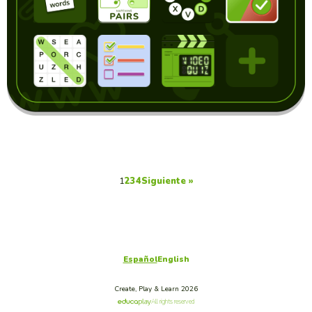
1
2
3
4
Siguiente »
Español
English
Create, Play & Learn 2026
All rights reserved