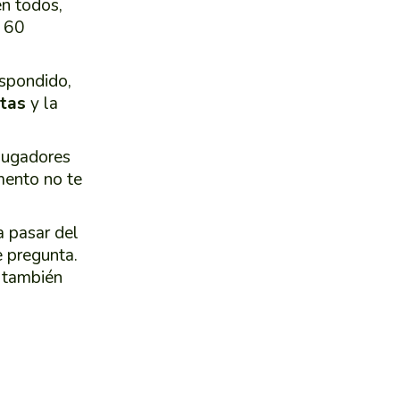
en todos,
o 60
spondido,
stas
y la
 jugadores
mento no te
a pasar del
e pregunta.
o también