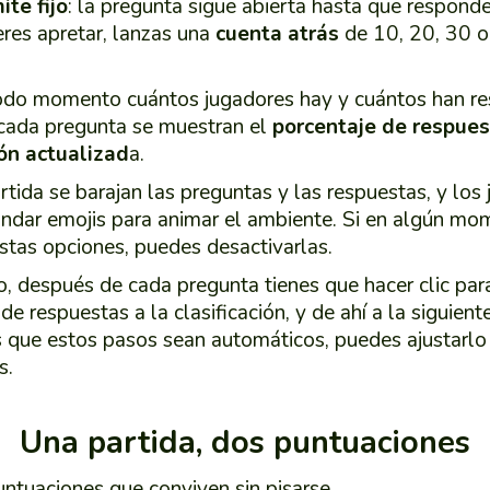
ite fijo
: la pregunta sigue abierta hasta que respond
eres apretar, lanzas una
cuenta atrás
de 10, 20, 30 
odo momento cuántos jugadores hay y cuántos han re
r cada pregunta se muestran el
porcentaje de respue
ión actualizad
a.
rtida se barajan las preguntas y las respuestas, y los
dar emojis para animar el ambiente. Si en algún mo
estas opciones, puedes desactivarlas.
o, después de cada pregunta tienes que hacer clic par
de respuestas a la clasificación, y de ahí a la siguient
es que estos pasos sean automáticos, puedes ajustarl
s.
Una partida, dos puntuaciones
ntuaciones que conviven sin pisarse.