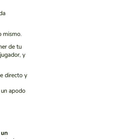
ida
lo mismo.
ner de tu
jugador, y
e directo y
e un apodo
 un