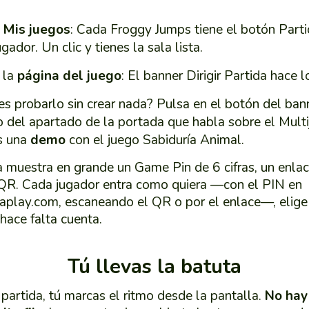
e
Mis juegos
: Cada Froggy Jumps tiene el botón Part
gador. Un clic y tienes la sala lista.
 la
página del juego
: El banner Dirigir Partida hace 
es probarlo sin crear nada? Pulsa en el botón del ban
 o del apartado de la portada que habla sobre el Multi
s una
demo
con el juego Sabiduría Animal.
a muestra en grande un Game Pin de 6 cifras, un enlac
QR. Cada jugador entra como quiera —con el PIN en
play.com, escaneando el QR o por el enlace—, elig
 hace falta cuenta.
Tú llevas la batuta
partida, tú marcas el ritmo desde la pantalla.
No hay