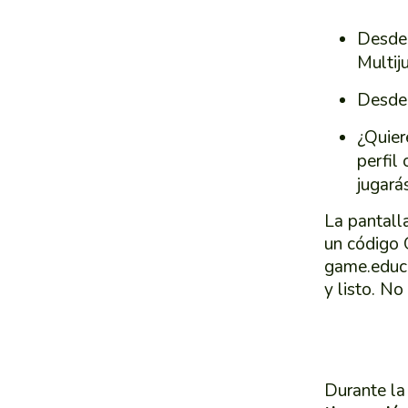
Desd
Multiju
Desde
¿Quier
perfil
jugará
La pantall
un código 
game.educa
y listo. No
Durante la 