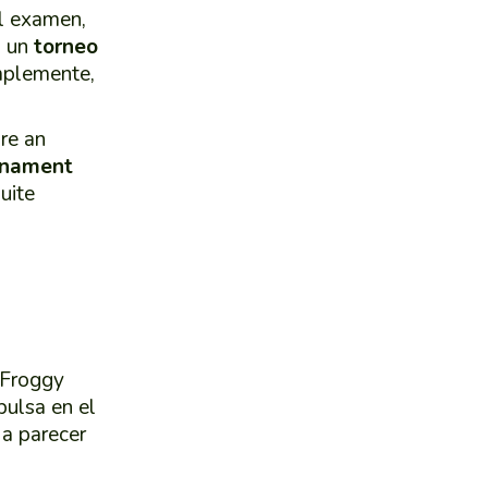
el examen,
, un
torneo
mplemente,
re an
rnament
uite
 Froggy
pulsa en el
 a parecer