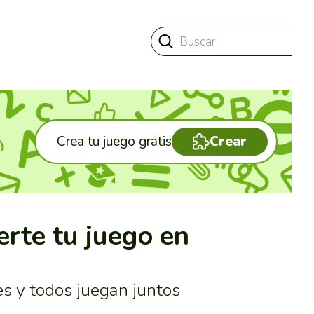
Buscar
Buscar
Crea tu juego gratis
Crear
erte tu juego en
s y todos juegan juntos