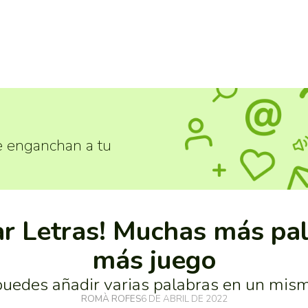
e enganchan a tu
r Letras! Muchas más pa
más juego
uedes añadir varias palabras en un mis
ROMÀ ROFES
6 DE ABRIL DE 2022