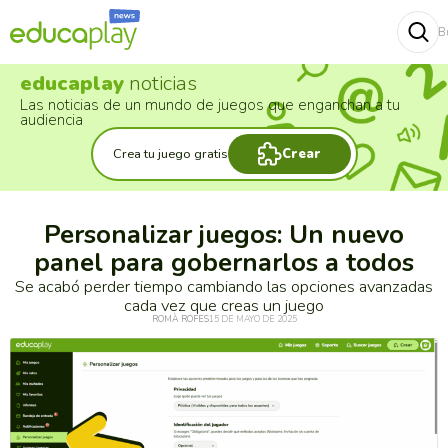
B
Buscar
educaplay
noticias
Las noticias de un mundo de juegos que enganchan a tu
audiencia
Crea tu juego gratis
Crear
Personalizar juegos: Un nuevo
panel para gobernarlos a todos
Se acabó perder tiempo cambiando las opciones avanzadas
cada vez que creas un juego
ROMÀ ROFES
15 DE MAYO DE 2025